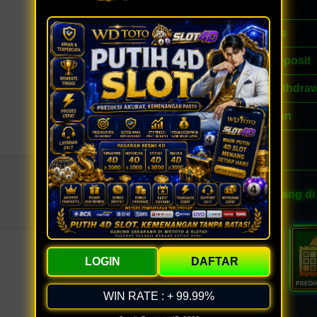
Nama Situs
Minimal Deposit
Minimal Withdra
Keunggulan
Akses
+4 lebih
Selamat datang di 
banyak
LOGIN
DAFTAR
WIN RATE : + 99.99%