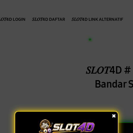
𝐿𝑂𝑇4D LOGIN
𝑆𝐿𝑂𝑇4D DAFTAR
𝑆𝐿𝑂𝑇4D LINK ALTERNATIF
𝑆𝐿𝑂𝑇4D # P
Bandar S
✖